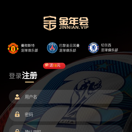
送
18
元
注册
登录