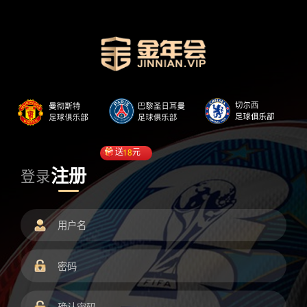
送
18
元
注册
登录